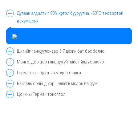
Дулаан алдалтыг 90% хүртэл бууруулна. -50ºC тэсвэртэй
вакум цонх
Шилийг ганжуулснаар 5-7 дахин бат бэх болно.
Монголдоо цор ганц дугуй пакет үйлдвэрлэнэ
Герман стандартын модон хаалга
Байгаль орчинд хор нөлөөгүй модон вакуум
Цонхны Герман тоноглол