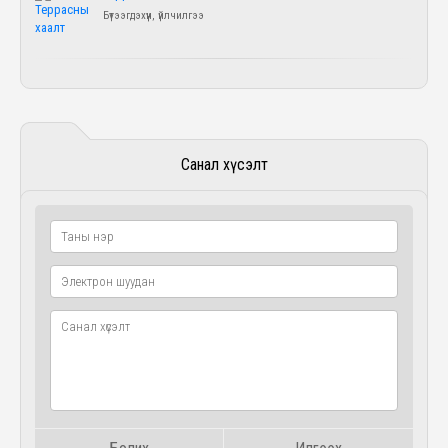
Бүтээгдэхүүн, үйлчилгээ
Санал хүсэлт