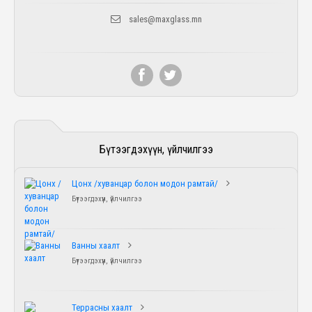
sales@maxglass.mn
Бүтээгдэхүүн, үйлчилгээ
Цонх /хуванцар болон модон рамтай/
Бүтээгдэхүүн, үйлчилгээ
Ванны хаалт
Бүтээгдэхүүн, үйлчилгээ
Террасны хаалт