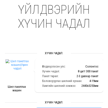
ҮЙЛДВЭРИЙН
ХҮЧИН ЧАДАЛ
ХҮЧИН ЧАДАЛ:
Үйлдвэрлэсэн улс:
Солонгос
Хүчин чадал:
8 цагт 300 пакет
Пакет төрөл:
2-3 давхар пакет
Боловсруулах шилний зузаан:
4-19мм
Хамгийн шилний хэмжээ:
2440х3250мм
Шил пакетлах
машин
а
ХҮЧИН ЧАДАЛ: