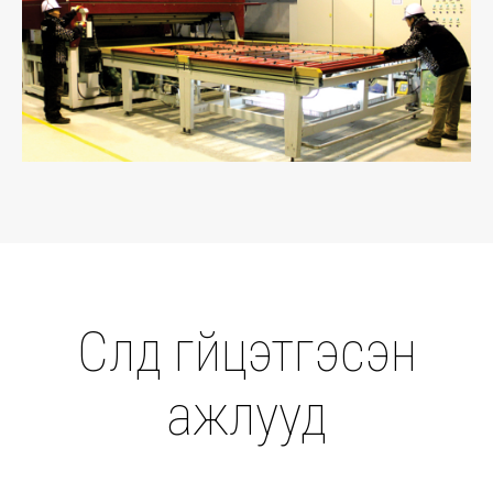
Барилгын болон гадна шилний үйлдвэрлэлийн чиглэлээр
Итали, Солонгос, Хятад улсын өндөр хүчин чадалтай тоног
төхөөрөмжүүдийг ашигладаг бөгөөд хоногт 3500 ам.метр шил
боловсруулах хүчин чадалтай. Өдгөө 60 гаруй ажилчны ур
чадвар, туршлага, хүч хөдөлмөрөөр вакуум цонх, хаалганы
шилэн пакет хийх, шил зүсэх, өрөмдөх, угаах, хатаах,
нягтаршуулах, ганжуулах, толь боловсруулахаас гадна шилэн
хана хаалт, хийц, гадны фасадны шил, шилэн тавилга,
техникийн шил, шилэн душ, лангуу хийх зэрэг бүтээгдэхүүн,
үйлчилгээг зах зээлд нийлүүлж байна.
Үндэсний үйлдвэрлэгч Макс Шил компани нь Монгол улсад
үйл ажиллагаа явуулдаг барилгын бүх төрлийн компаниудыг
дэмжин хамтран ажиллана.
Бидний үүд хаалга танд үргэлж нээлттэй байх болно.
Сүүлд гүйцэтгэсэн
Тоног төхөөрөмжийн хүчин чадал
Бүтээгдэхүүн үйлчилгээ
ажлууд
Гүйцэтгэсэн ажил
Холбоо барих