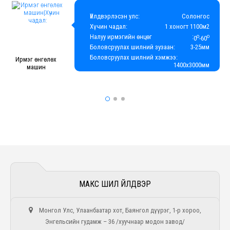
Үйлдвэрлэсэн улс:
Солонгос
Хүчин чадал:
1 хоногт 1100м2
Налуу ирмэгийн өнцөг
:
о
о
0
-60
Боловсруулах шилний зузаан:
3-25мм
Боловсруулах шилний хэмжээ:
Ирмэг өнгөлөх
1400х3000мм
машин
МАКС ШИЛ ҮЙЛДВЭР
Монгол Улс, Улаанбаатар хот, Баянгол дүүрэг, 1-р хороо,
Энгельсийн гудамж – 36 /хуучнаар модон завод/