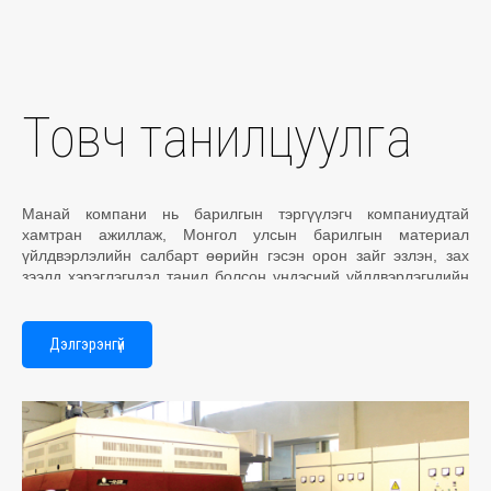
Товч танилцуулга
Манай компани нь барилгын тэргүүлэгч компаниудтай
хамтран ажиллаж, Монгол улсын барилгын материал
үйлдвэрлэлийн салбарт өөрийн гэсэн орон зайг эзлэн, зах
зээлд хэрэглэгчдэд танил болсон үндэсний үйлдвэрлэгчдийн
нэг юм.
Дэлгэрэнгүй
Макс Шил компани нь 2013 онд Макс Группийн өөрийн 100%
хөрөнгө оруулалттайгаар үйл ажиллагаагаа эхэлсэн бөгөөд
Олон улсын стандартад нийцсэн чанартай
бүтээгдэхүүнээр
дотоодын шилний эрэлтийг
хангах зорилго
тавин ажиллаж байна.